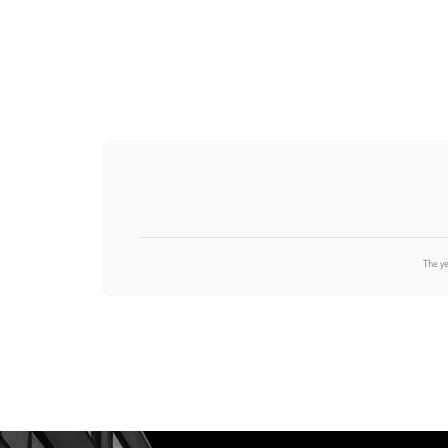
 وإعادة العوائد لمزودي رأس المال، مع تطوير مهارات التحليل الكمي والنوعي
ت سوق المال، الأسهم والدخل الثابت، مع تطبيق المعلومات المالية والبيانات
The ye
يقدّم هذا المقرر مهارات تحليل أداء المحافظ الاستثمارية من الأسهم والدخل الثابت، وفهم الأدوات المشتقة مثل الخيارات والعقود الآجلة، وتقنيات قياس المخاطر السوقية (VaR)، مع