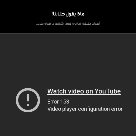
عرض المزيد
ماذا يقول طلابنا!
BM9718 - مادة أساسية, 20 وحدات
أصوات حقيقية. تجارب واقعية. اكتشف ما يقوله طلابنا.
طرق البحث والتحليلات لممارسة الأعمال
في هذه الوحدة ستتعلم أساليب البحث وتقنيات تحليل الأعمال الكمية والنوعية، بما يشمل الاستبيانات، المقابلات
SPSS للتحليل النقدي وحل المشكلات العملية.
عرض المزيد
NX0480 - مادة أساسية, 60 وحدات
أطروحة الماجستير بكلية الأعمال بجامعة نيوكاسل
يكتسب هذ
وتحليل النتائج، ربطها بالاستنتاجات وإظهار إبداع أصلي.
عرض المزيد