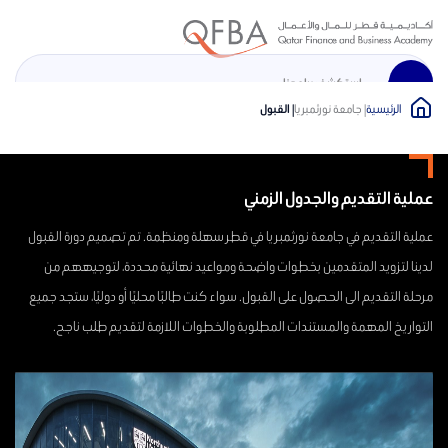
الرئيسية
| جامعة نورثمبريا
| القبول
En
الرئيسية
عملية التقديم والجدول الزمني
نبذة عن الأكاديمية
عملية التقديم في جامعة نورثمبريا في قطر سهلة ومنظمة. تم تصميم دورة القبول
لدينا لتزويد المتقدمين بخطوات واضحة ومواعيد نهائية محددة، لتوجيههم من
برامج التدريب المهني
مرحلة التقديم الى الحصول على القبول. سواء كنت طالبًا محليًا أو دوليًا، ستجد جميع
التواريخ المهمة والمستندات المطلوبة والخطوات اللازمة لتقديم طلب ناجح.
جامعة نورثمبريا
المركز الإعلامي